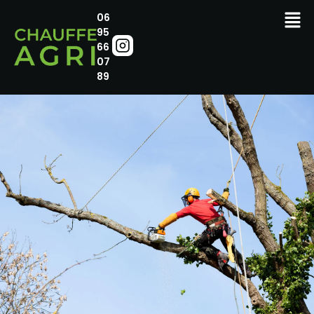
06
95
66
07
89